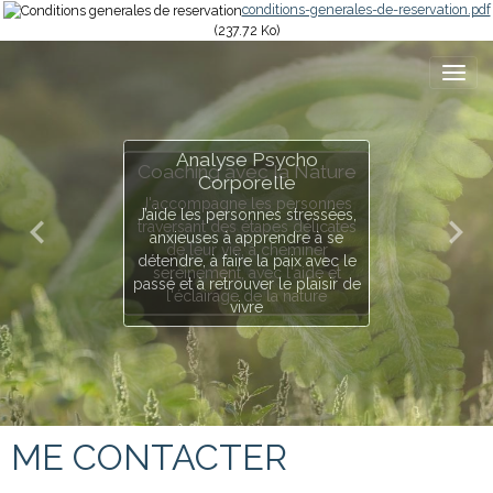
conditions-generales-de-reservation.pdf
(237.72 Ko)
Analyse Psycho
Coaching avec la Nature
Corporelle
J'accompagne les personnes
J’aide les personnes stressées,
traversant des étapes délicates
anxieuses à apprendre à se
de leur vie, à cheminer
détendre, à faire la paix avec le
sereinement, avec l'aide et
passé et à retrouver le plaisir de
l'éclairage de la nature
vivre
ME CONTACTER