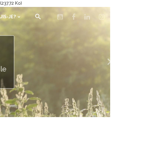
(237.72 Ko)
UIS-JE?
s
le