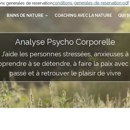
conditions-generales-de-reservation.pdf
BAINS DE NATURE
COACHING AVEC LA NATURE
QUI S
Coaching avec la Nature
Analyse Psycho Corporelle
J'accompagne les personnes traversant de
J’aide les personnes stressées, anxieuses à
étapes délicates de leur vie, à cheminer
pprendre à se détendre, à faire la paix avec 
sereinement, avec l'aide et l'éclairage de la
passé et à retrouver le plaisir de vivre
nature